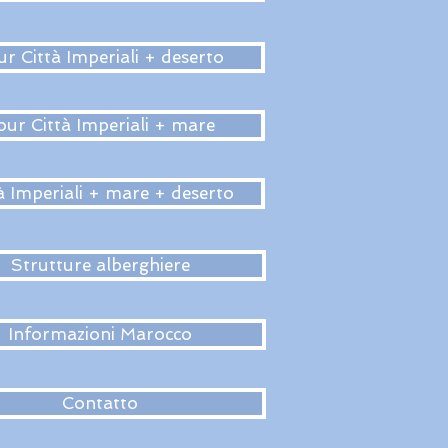
r Città Imperiali + deserto
our Città Imperiali + mare
à Imperiali + mare + deserto
Strutture alberghiere
Informazioni Marocco
Contatto