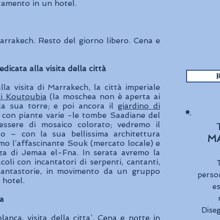
amento in un hotel.
rrakech. Resto del giorno libero. Cena e
icata alla visita della città
la visita di Marrakech, la città imperiale
i Koutoubia
(la moschea non è aperta ai
 sua torre; e poi ancora il
giardino di
 con piante varie -le tombe Saadiane del
essere di mosaico colorato; vedremo il
o – con la sua bellissima architettura
M
mo l’affascinante Souk (mercato locale) e
iazza di Jemaa el-Fna. In serata avremo la
acoli con incantatori di serpenti, cantanti,
T
e cantastorie, in movimento da un gruppo
person
 hotel.
es
a
Dise
nca, visita della citta’. Cena e notte in