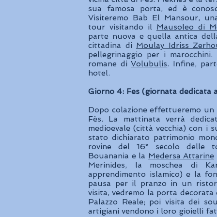
sua famosa porta, ed è conosci
Visiteremo Bab El Mansour, una 
tour visitando il
Mausoleo di Mo
parte nuova e quella antica del
cittadina di
Moulay Idriss Zerh
pellegrinaggio per i marocchini.
romane di
Volubulis
. Infine, pa
hotel.
Giorno 4: Fes (giornata dedicata all
Dopo colazione effettueremo un gir
Fès. La mattinata verrà dedicat
medioevale (città vecchia) con i su
stato dichiarato patrimonio mon
rovine del 16° secolo delle t
Bouanania e la
Medersa Attarine
Merinides, la moschea di Kar
apprendimento islamico) e la fo
pausa per il pranzo in un risto
visita, vedremo la porta decorata 
Palazzo Reale; poi visita dei sou
artigiani vendono i loro gioielli fat