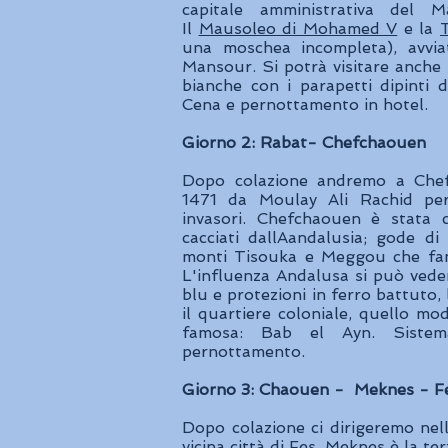
capitale amministrativa del M
Il
Mausoleo di Mohamed V
e la
una moschea incompleta), avvi
Mansour. Si potrà visitare anche
bianche con i parapetti dipinti di
Cena e pernottamento in hotel.
Giorno 2: Rabat- Chefchaouen
Dopo colazione andremo a Chefch
1471 da Moulay Ali Rachid per 
invasori. Chefchaouen è stata c
cacciati dallAandalusia; gode di
monti Tisouka e Meggou che fan
L'influenza Andalusa si può veder
blu e protezioni in ferro battuto, 
il quartiere coloniale, quello mo
famosa: Bab el Ayn. Sistema
pernottamento.
Giorno 3: Chaouen - Meknes - F
Dopo colazione ci dirigeremo nell
vicina città di Fes. Meknes è la te