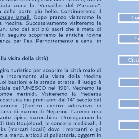
uta come la “Versailles del Marocco”.
delle porte più belle. Continueremo il
ulay Ismail.
Dopo pranzo visiteremo la
Tou
la Medina. Successivamente visiteremo la
oun
, uno dei siti più sacri che è meta di
 In seguito scopriremo le antiche rovine
T
rtenza per Fes. Pernottamento e cena in
a visita della città)
Citt
o turistico per scoprire la città reale di
a interamente alla visita della Medina
oi bastioni e le strade strette; il luogo è
diale dell’UNESCO nel 1981. Vedremo le
ombe merinidi. Visiteremo la Medersa
costruita nei primi anni del 14° secolo dal
aouine (l’antico centro educativo di
ntana di marmo di Nejjarine. Faremo una
rante tipico marocchino. Proseguendo la
di Bab Boujeloud, le concerie medievali, il
ks (mercati locali) dove i mercanti e gli
ti a mano, articoli di pelletteria, oggetti in