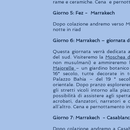
rame e ceramiche. Cena e pernott
Giorno 5: Fez - Marrakech
Dopo colazione andremo verso Ma
notte in riad
Giorno 6: Marrakech – giornata ded
Questa giornata verrà dedicata al
del sud. Visiteremo la
Moschea d
non musulmani) e ammireremo la
Majorelle
– un giardino botanico
16° secolo, tutte decorate in t
Palazzo Bahia – del 19 ° secol
orientale. Dopo pranzo esplorere
gli stretti vicoli intorno alla p
possibilità di assistere agli spett
acrobati, danzatori, narratori 
all’altro. Cena e pernottamento in
Giorno 7: Marrakech - Casablanc
Dopo colazione andremo a Casabla