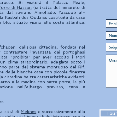
arocco. Si visiterà il Palazzo Reale,
Torre di Hassan
(si tratta del minareto di
ata dal sovrano Almohade, Yaacoub al-
 la Kasbah des Oudaias costituita da case
 blu, situate vicino alla costa atlantica.
aoen, deliziosa cittadina, fondata nel
contrastare l'avanzata dei portoghesi
ittà "proibita" per aver accolto i Mori
 un clima straordinario, adagiata sotto i
no parte del sistema montuoso del Rif.
e dalle bianche case con piccole finestre
la cittadina ha tre caratteristiche evidenti:
derno e la medina con sette porte; la più
zione nell'albergo previsto, cena e
es
a città di
Meknes
e successivamente alla
Tour
rza della città imperiali del Marocco, con la