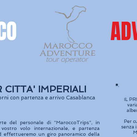
CO
AD
ITTA' IMPERIALI
iorni con partenza e arrivo Casablanca
L PRE
I
vari
albe
Per c
te del personale di “MaroccoTrips”, in
senza 
 vostro volo internazionale, e partenza
M
ed effettueremo un giro panoramico della