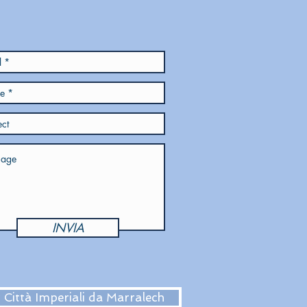
INVIA
 Città Imperiali da Marralech